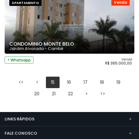
Venda
APARTAMENTO
CONDOMINIO MONTE BELO
Jardim Alvorada - Cambé
Venda
> Whatsapp
R$ 365.000,00
<<
<
15
16
17
18
19
20
21
22
>
>>
LINKS RÁPIDOS
FALE CONOSCO